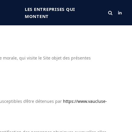
LES ENTREPRISES QUI
Linke
MONTENT
morale, qui visite le Site objet des présentes
usceptibles d’être détenues par
https://www.vaucluse-