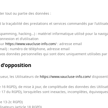
ter tout ou partie des données :
t la traçabilité des prestations et services commandés par l’utilisat
spamming, hacking…) : matériel informatique utilisé pour la navigat
onnexion et d’utilisation
 sur
https://www.vaucluse-info.com/
: adresse email
il) : numéro de téléphone, adresse email
os données personnelles qui sont donc uniquement utilisées par néc
t d’opposition
eur, les Utilisateurs de
https://www.vaucluse-info.com/
disposent 
ticle 16 RGPD), de mise à jour, de complétude des données des Utilis
17 du RGPD), lorsqu’elles sont inexactes, incomplètes, équivoques, p
le 13-2c RGPD)
lisateurs (article 18 RGPD)