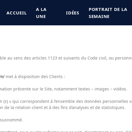
A LA
PORTRAIT DE LA
ACCUEIL
IDÉES
UNE
SEMAINE
 au sens des articles 1123 et suivants du Code civil, ou personne 
om/
met à disposition des Clients :
ation présente sur le Site, notamment textes – images – vidéos.
 (s) » qui correspondent à l’ensemble des données personnelles s
 de la relation client et à des fins d’analyses et de statistiques.
te susnommé.