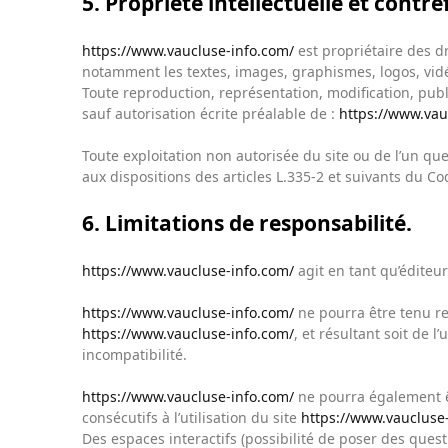
5. Propriété intellectuelle et contr
https://www.vaucluse-info.com/
est propriétaire des dr
notamment les textes, images, graphismes, logos, vidé
Toute reproduction, représentation, modification, publi
sauf autorisation écrite préalable de :
https://www.vau
Toute exploitation non autorisée du site ou de l’un q
aux dispositions des articles L.335-2 et suivants du Cod
6. Limitations de responsabilité.
https://www.vaucluse-info.com/
agit en tant qu’éditeur
https://www.vaucluse-info.com/
ne pourra être tenu res
https://www.vaucluse-info.com/
, et résultant soit de 
incompatibilité.
https://www.vaucluse-info.com/
ne pourra également ê
consécutifs à l’utilisation du site
https://www.vaucluse
Des espaces interactifs (possibilité de poser des quest