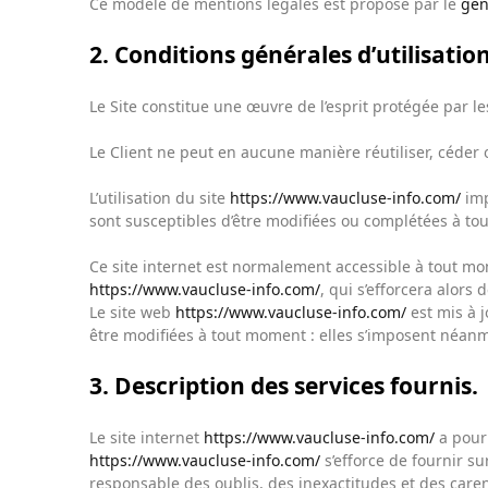
Ce modèle de mentions légales est proposé par le
gén
2. Conditions générales d’utilisation
Le Site constitue une œuvre de l’esprit protégée par l
Le Client ne peut en aucune manière réutiliser, céder
L’utilisation du site
https://www.vaucluse-info.com/
imp
sont susceptibles d’être modifiées ou complétées à tou
Ce site internet est normalement accessible à tout mo
https://www.vaucluse-info.com/
, qui s’efforcera alors
Le site web
https://www.vaucluse-info.com/
est mis à 
être modifiées à tout moment : elles s’imposent néanmoi
3. Description des services fournis.
Le site internet
https://www.vaucluse-info.com/
a pour 
https://www.vaucluse-info.com/
s’efforce de fournir sur
responsable des oublis, des inexactitudes et des carenc