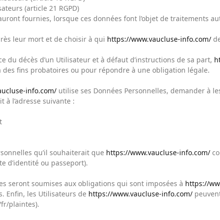
sateurs (article 21 RGPD)
s auront fournies, lorsque ces données font l’objet de traitements
près leur mort et de choisir à qui
https://www.vaucluse-info.com/
de
 du décès d’un Utilisateur et à défaut d’instructions de sa part,
h
à des fins probatoires ou pour répondre à une obligation légale.
aucluse-info.com/
utilise ses Données Personnelles, demander à les r
t à l’adresse suivante :
t
rsonnelles qu’il souhaiterait que
https://www.vaucluse-info.com/
cor
e d’identité ou passeport).
s seront soumises aux obligations qui sont imposées à
https://ww
 Enfin, les Utilisateurs de
https://www.vaucluse-info.com/
peuvent
fr/plaintes).