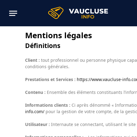
Mentions légales
Définitions
Client :
tout professionnel ou personne physique capable
conditions générales.
Prestations et Services :
https://www.vaucluse-info.c
Contenu :
Ensemble des éléments constituants l’inform
Informations clients :
Ci après dénommé « Information
info.com/
pour la gestion de votre compte, de la gestion
Utilisateur :
Internaute se connectant, utilisant le si