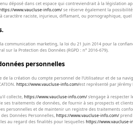
nu déposé dans cet espace qui contreviendrait à la législation app
https://www.vaucluse-info.com/
se réserve également la possibilité
 caractère raciste, injurieux, diffamant, ou pornographique, quel q
s.
la communication marketing, la loi du 21 Juin 2014 pour la confia
l sur la Protection des Données (RGPD : n° 2016-679).
 données personnelles
 de la création du compte personnel de l’Utilisateur et de sa navig
ICATION.
https://www.vaucluse-info.com/
est représenté par Jérémy 
il collecte,
https://www.vaucluse-info.com/
s’engage à respecter le
de ses traitements de données, de fournir à ses prospects et client
es personnelles et de maintenir un registre des traitements confor
e des Données Personnelles,
https://www.vaucluse-info.com/
prend 
les au regard des finalités pour lesquelles
https://www.vaucluse-i