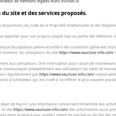
érateur de mentions légales RGPD d’Orson.io
 du site et des services proposés.
es dispositions du Code de la Propriété Intellectuelle et des Réglem
 ou exploiter pour son propre compte tout ou partie des éléments o
lique l’acceptation pleine et entière des conditions générales d’util
t moment, les utilisateurs du site
https://www.vaucluse-info.com/
s
ment aux utilisateurs. Une interruption pour raison de maintenanc
 de communiquer préalablement aux utilisateurs les dates et heures 
jour régulièrement par
https://www.vaucluse-info.com/
responsable
ns à l’utilisateur qui est invité à s’y référer le plus souvent poss
objet de fournir une information concernant l’ensemble des activit
 le site
https://www.vaucluse-info.com/
des informations aussi préc
es dans la mise à jour, qu’elles soient de son fait ou du fait des ti