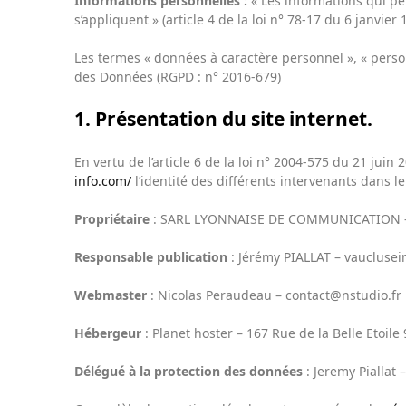
Informations personnelles :
« Les informations qui pe
s’appliquent » (article 4 de la loi n° 78-17 du 6 janvier 
Les termes « données à caractère personnel », « person
des Données (RGPD : n° 2016-679)
1. Présentation du site internet.
En vertu de l’article 6 de la loi n° 2004-575 du 21 juin
info.com/
l’identité des différents intervenants dans le
Propriétaire
: SARL LYONNAISE DE COMMUNICATION – Ca
Responsable publication
: Jérémy PIALLAT – vaucluse
Webmaster
: Nicolas Peraudeau – contact@nstudio.fr
Hébergeur
: Planet hoster – 167 Rue de la Belle Etoil
Délégué à la protection des données
: Jeremy Piallat