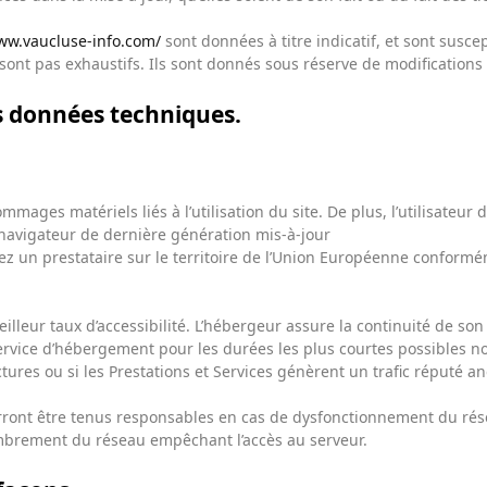
ww.vaucluse-info.com/
sont données à titre indicatif, et sont susce
sont pas exhaustifs. Ils sont donnés sous réserve de modifications
es données techniques.
ages matériels liés à l’utilisation du site. De plus, l’utilisateur 
 navigateur de dernière génération mis-à-jour
z un prestataire sur le territoire de l’Union Européenne conform
eilleur taux d’accessibilité. L’hébergeur assure la continuité de son 
service d’hébergement pour les durées les plus courtes possibles 
ctures ou si les Prestations et Services génèrent un trafic réputé a
ront être tenus responsables en cas de dysfonctionnement du rése
ombrement du réseau empêchant l’accès au serveur.