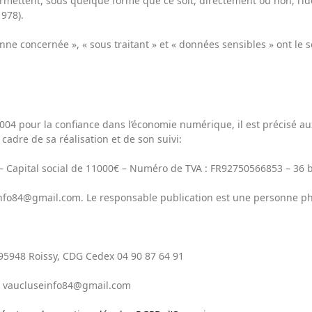
rmettent, sous quelque forme que ce soit, directement ou non, l’id
1978).
ne concernée », « sous traitant » et « données sensibles » ont le s
 2004 pour la confiance dans l’économie numérique, il est précisé au
 cadre de sa réalisation et de son suivi:
pital social de 11000€ – Numéro de TVA : FR92750566853 – 36 b
info84@gmail.com.
Le responsable publication est une personne p
e 95948 Roissy, CDG Cedex 04 90 87 64 91
 – vaucluseinfo84@gmail.com